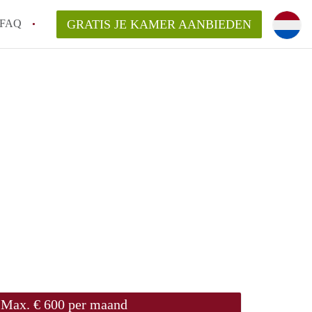
FAQ
GRATIS JE KAMER AANBIEDEN
ond!
en op een Kamer in Helmond?
van KamersHelmond?
laarsvergoeding/bemiddelingsvergoeding?
Max. € 600 per maand