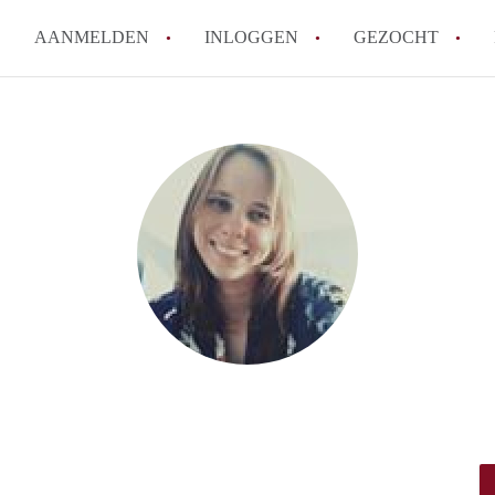
AANMELDEN
INLOGGEN
GEZOCHT
How to translate KamersHelm
Wat is KamersHelmond?
Hoeveel kost het om te reager
Wat is de privacyverklaring 
Berekent KamersHelmond make
Alle veelgestelde vragen