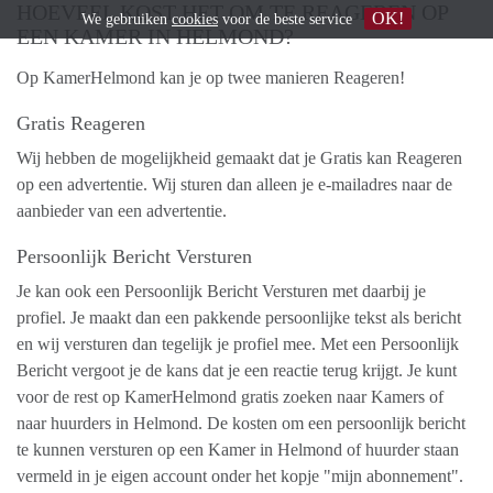
HOEVEEL KOST HET OM TE REAGEREN OP
OK!
We gebruiken
cookies
voor de beste service
EEN KAMER IN HELMOND?
Op KamerHelmond kan je op twee manieren Reageren!
Gratis Reageren
Wij hebben de mogelijkheid gemaakt dat je Gratis kan Reageren
op een advertentie. Wij sturen dan alleen je e-mailadres naar de
aanbieder van een advertentie.
Persoonlijk Bericht Versturen
Je kan ook een Persoonlijk Bericht Versturen met daarbij je
profiel. Je maakt dan een pakkende persoonlijke tekst als bericht
en wij versturen dan tegelijk je profiel mee. Met een Persoonlijk
Bericht vergoot je de kans dat je een reactie terug krijgt. Je kunt
voor de rest op KamerHelmond gratis zoeken naar Kamers of
naar huurders in Helmond. De kosten om een persoonlijk bericht
te kunnen versturen op een Kamer in Helmond of huurder staan
vermeld in je eigen account onder het kopje "mijn abonnement".