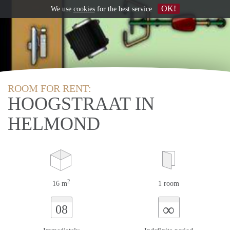
OK!
We use
cookies
for the best service
ROOM FOR RENT:
HOOGSTRAAT IN
HELMOND
2
16 m
1 room
∞
08