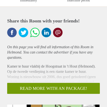
Immediately
Indefinite period
Share this Room with your friends!
On this page you will find all information of this Room in
Helmond. You can contact the advertiser if you have any
questions.
Kamer te huur vlakbij de Hoogstraat in 't Hout (Helmond).
Op de tweede verdieping is een riante kamer te huur.
Woning is nieuwbouw uit 2006, dus goed geisoleerd (geen
geluidsoverlast). Een positief ingesteld woon- of werkend
persoon zonder al teveel issues is gewenst.
READ MORE WITH AN PACKAGE!
Roken/drugs/blowen/verslavingen is een no-go.
Op loopafstand van Station Helmond 't Hout. Inschrijven bij
de gemeente is niet gelijk gewenst maar mogelijk in overleg